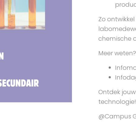
produc
Zo ontwikkel
labomedewer
chemische o
Meer weten?
Infomo
Infodag
Ontdek jouw
technologie!
@Campus Gl