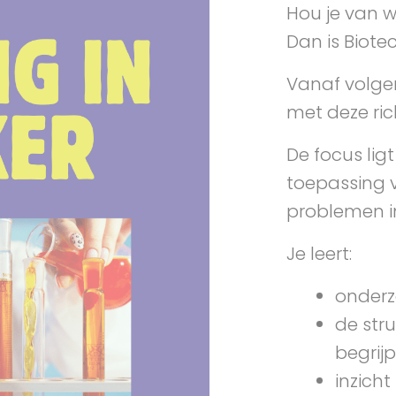
Hou je van w
Dan is Biotec
Vanaf volgen
met deze ric
De focus lig
toepassing v
problemen i
Je leert:
onderz
de str
begrij
inzicht