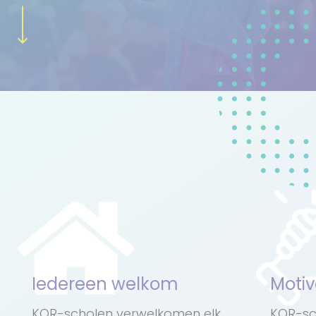
Iedereen welkom
Motiv
KOR-scholen verwelkomen elk
KOR-sc